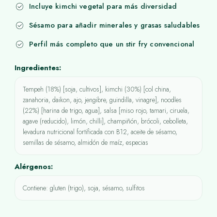
Incluye kimchi vegetal para más diversidad
Sésamo para añadir minerales y grasas saludables
Perfil más completo que un stir fry convencional
Ingredientes:
Tempeh (18%) [soja, cultivos], kimchi (30%) [col china,
zanahoria, daikon, ajo, jengibre, guindilla, vinagre], noodles
(22%) [harina de trigo, agua], salsa [miso rojo, tamari, ciruela,
agave (reducido), limón, chilli], champiñón, brócoli, cebolleta,
levadura nutricional fortificada con B12, aceite de sésamo,
semillas de sésamo, almidón de maíz, especias
Alérgenos:
Contiene: gluten (trigo), soja, sésamo, sulfitos