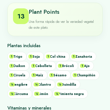
Plant Points
13
Una forma rápida de ver la variedad vegetal
de este plato.
Plantas incluidas
Trigo
Soja
Col china
Zanahoria
1
1
1
1
Daikon
Cebolleta
Brócoli
Ajo
1
1
1
1
Ciruela
Maíz
Sésamo
Champiñón
1
1
1
1
Jengibre
Cilantro
Guindilla
¼
¼
¼
Cúrcuma
Limón
Pimienta negra
¼
¼
¼
Vitaminas y minerales