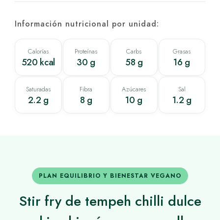
Información nutricional por unidad:
Calorías
Proteínas
Carbs
Grasas
520 kcal
30 g
58 g
16 g
Saturadas
Fibra
Azúcares
Sal
2.2 g
8 g
10 g
1.2 g
PLAN EQUILIBRIO Y BIENESTAR VEGANO
Stir fry de tempeh chilli dulce