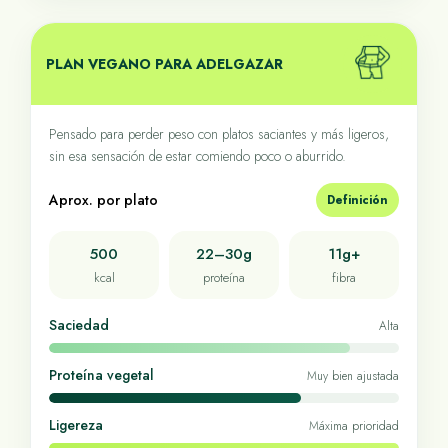
PLAN VEGANO PARA ADELGAZAR
Pensado para perder peso con platos saciantes y más ligeros,
sin esa sensación de estar comiendo poco o aburrido.
Aprox. por plato
Definición
500
22–30g
11g+
kcal
proteína
fibra
Saciedad
Alta
Proteína vegetal
Muy bien ajustada
Ligereza
Máxima prioridad