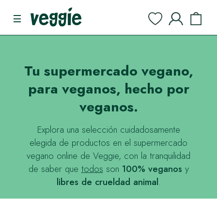
Tu supermercado vegano,
para veganos, hecho por
veganos.
Explora una selección cuidadosamente
elegida de productos en el supermercado
vegano online de Veggie, con la tranquilidad
de saber que
todos
son
100% veganos
y
libres de crueldad animal
.