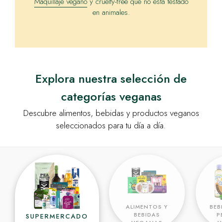
Maquillaje vegano
y cruelty-free que no está testado
en animales.
Explora nuestra selección de
categorías veganas
Descubre alimentos, bebidas y productos veganos
seleccionados para tu día a día.
ALIMENTOS Y
BEB
BEBIDAS
P
SUPERMERCADO