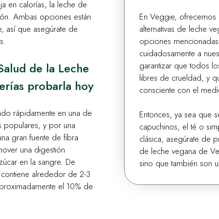
ja en calorías, la leche de
En Veggie, ofrecemos
ión. Ambas opciones están
alternativas de leche v
, así que asegúrate de
opciones mencionadas 
s.
cuidadosamente a nues
garantizar que todos l
 Salud de la Leche
libres de crueldad, y
erías probarla hoy
consciente con el medi
endo rápidamente en una de
Entonces, ya sea que sea
s populares, y por una
capuchinos, el té o si
na gran fuente de fibra
clásica, asegúrate de p
mover una digestión
de leche vegana de Veg
azúcar en la sangre. De
sino que también son u
 contiene alrededor de 2-3
 aproximadamente el 10% de