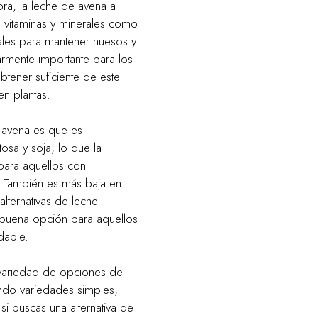
ra, la leche de avena a
s vitaminas y minerales como
iales para mantener huesos y
ularmente importante para los
btener suficiente de este
en plantas.
e avena es que es
tosa y soja, lo que la
para aquellos con
as. También es más baja en
alternativas de leche
 buena opción para aquellos
dable.
variedad de opciones de
endo variedades simples,
i buscas una alternativa de