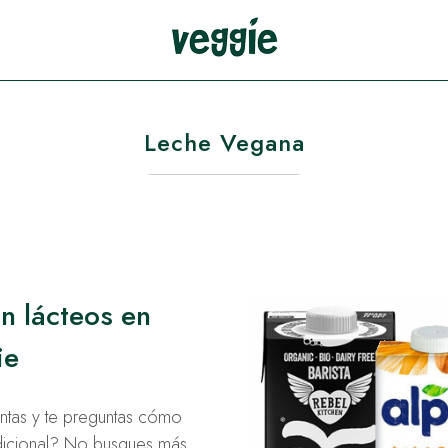
Leche Vegana
n lácteos en
ie
antas y te preguntas cómo
adicional? No busques más