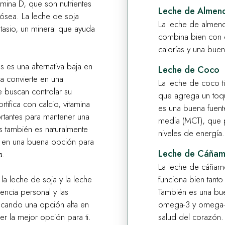
amina D, que son nutrientes
Leche de Almen
 ósea. La leche de soja
La leche de almend
tasio, un mineral que ayuda
combina bien con e
calorías y una buen
 es una alternativa baja en
Leche de Coco
la convierte en una
La leche de coco ti
 buscan controlar su
que agrega un toqu
tifica con calcio, vitamina
es una buena fuent
rtantes para mantener una
media (MCT), que 
s también es naturalmente
niveles de energía.
te en una buena opción para
Leche de Cáña
a.
La leche de cáñam
funciona bien tanto
e la leche de soja y la leche
También es una bu
encia personal y las
omega-3 y omega-6
uscando una opción alta en
salud del corazón.
er la mejor opción para ti.