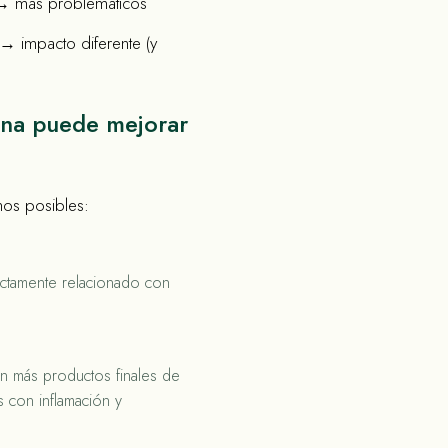
 → más problemáticos
→ impacto diferente (y
ana puede mejorar
mos posibles:
ectamente relacionado con
en más productos finales de
s con inflamación y