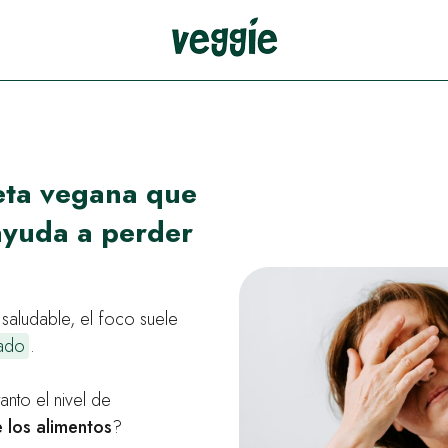
eta vegana que
ayuda a perder
saludable, el foco suele
ado
.
anto el nivel de
e los alimentos
?