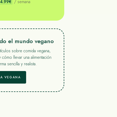
4.99€
/ semana
ndo el mundo vegano
rtículos sobre comida vegana,
y cómo llevar una alimentación
ma sencilla y realista.
ÍA VEGANA