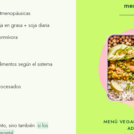
me
tmenopáusicas
a en grasa + soja diaria
 omnívora
alimentos según el sistema
procesados
MENÚ VEGA
nto, sino también
si los
AD
vegetal
.