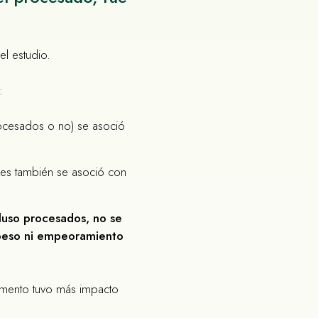
el estudio.
:
rocesados o no) se asoció
les también se asoció con
cluso procesados, no se
peso ni empeoramiento
limento tuvo más impacto