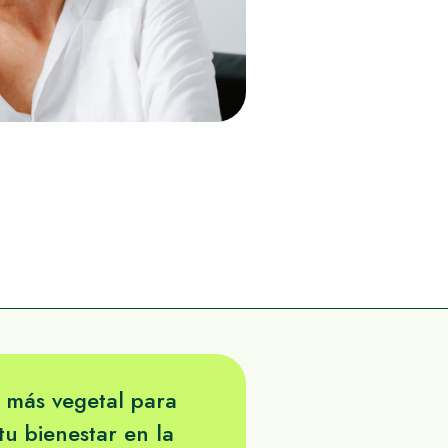
más vegetal para
u bienestar en la