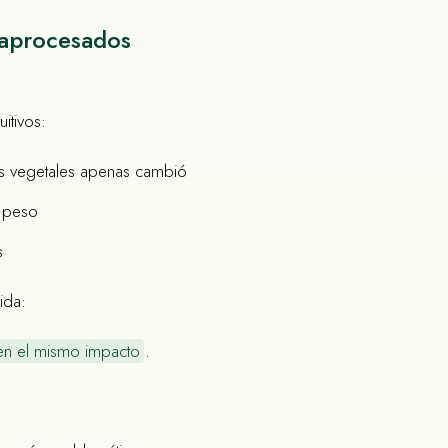
raprocesados
itivos:
s vegetales apenas cambió
 peso
s
ida:
nen el mismo impacto
.