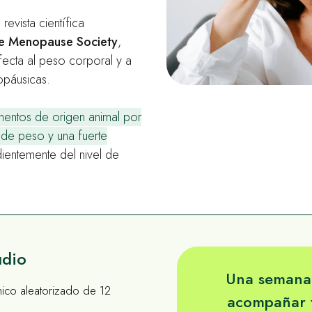
revista científica
e Menopause Society
,
ecta al peso corporal y a
opáusicas.
mentos de origen animal por
 de peso y una fuerte
ientemente del nivel de
udio
Una semana 
ínico aleatorizado de 12
acompañar t