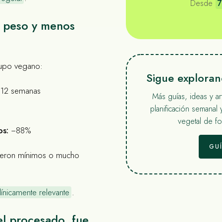
Desde
7
e peso y menos
rupo vegano:
Sigue explora
 12 semanas
Más guías, ideas y a
planificación semanal 
vegetal de for
os:
−88%
GU
fueron mínimos o mucho
línicamente relevante
.
el procesado, fue