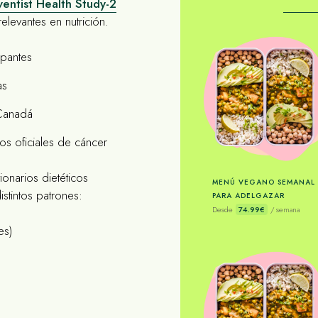
entist Health Study-2
elevantes en nutrición.
ipantes
as
Canadá
os oficiales de cáncer
ionarios dietéticos
MENÚ VEGANO SEMANAL
istintos patrones:
PARA ADELGAZAR
Desde
74.99€
/ semana
es)