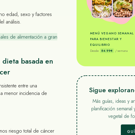
omo edad, sexo y factores
l análisis.
MENÚ VEGANO SEMANAL
ales de alimentación a gran
PARA BIENESTAR Y
EQUILIBRIO
Desde
84.99€
/ semana
: dieta basada en
ncer
sistente entre una
Sigue explora
na menor incidencia de
Más guías, ideas y a
planificación semanal 
vegetal de for
s riesgo total de cáncer
GU