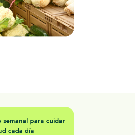
 semanal para cuidar
lud cada día