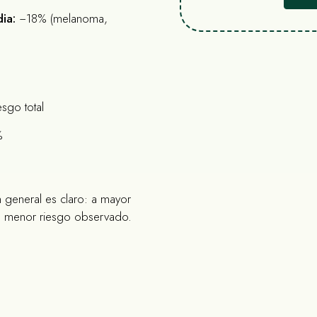
ia:
−18% (melanoma,
sgo total
%
n general es claro: a mayor
, menor riesgo observado.