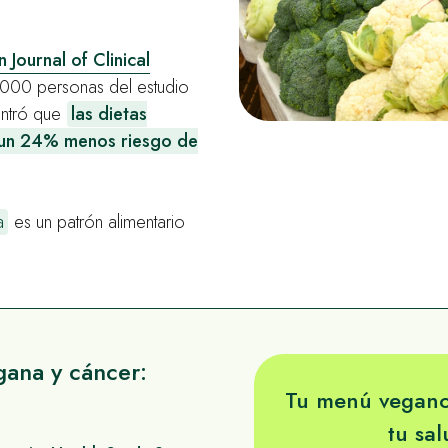
 Journal of Clinical
000 personas del estudio
ontró que
las dietas
 un 24% menos riesgo de
a
es un patrón alimentario
gana y cáncer:
Tu menú vegano
tu sa