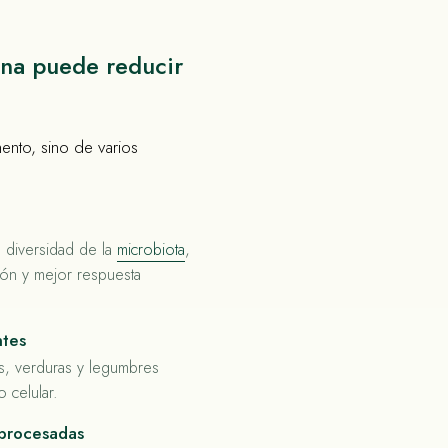
ana puede reducir
ento, sino de varios
a diversidad de la
microbiota
,
ión y mejor respuesta
ntes
s, verduras y legumbres
 celular.
 procesadas