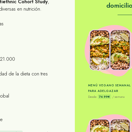
tiethnic Cohort Study
,
domicili
iversas en nutrición.
as
s
21.000
dad de la dieta con tres
MENÚ VEGANO SEMANAL
PARA ADELGAZAR
lobal
Desde
74.99€
/ semana
le