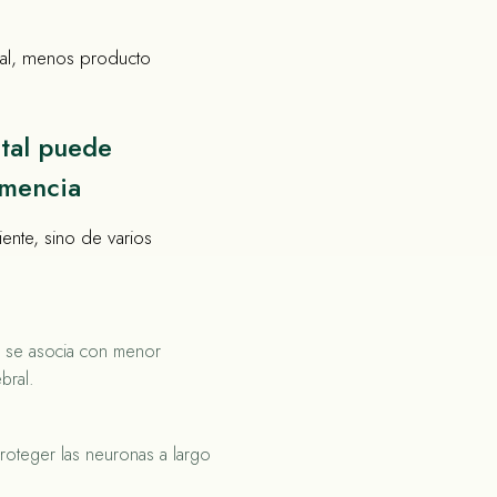
al, menos producto
etal puede
emencia
iente, sino de varios
a se asocia con menor
bral.
proteger las neuronas a largo