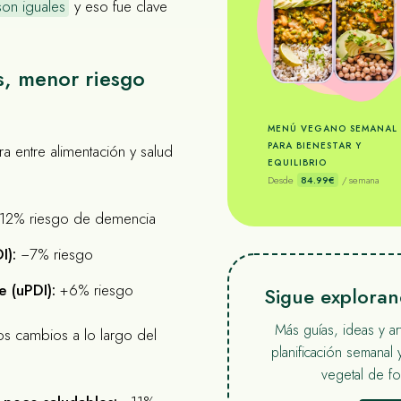
son iguales
y eso fue clave
s, menor riesgo
MENÚ VEGANO SEMANAL
PARA BIENESTAR Y
ra entre alimentación y salud
EQUILIBRIO
Desde
84.99€
/ semana
12% riesgo de demencia
I):
−7% riesgo
e (uPDI):
+6% riesgo
Sigue explora
Más guías, ideas y a
os cambios a lo largo del
planificación semanal 
vegetal de for