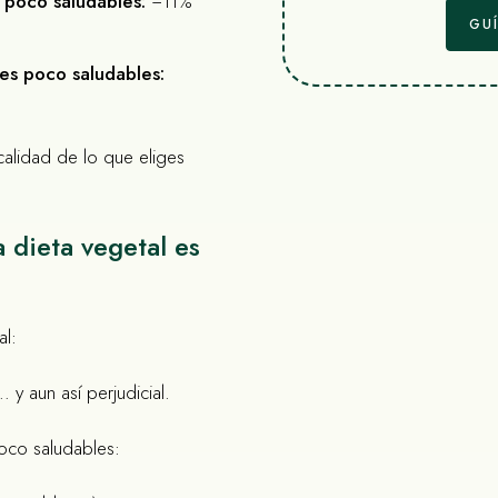
 poco saludables:
−11%
GU
es poco saludables:
calidad de lo que eliges
a dieta vegetal es
al:
y aun así perjudicial.
oco saludables: