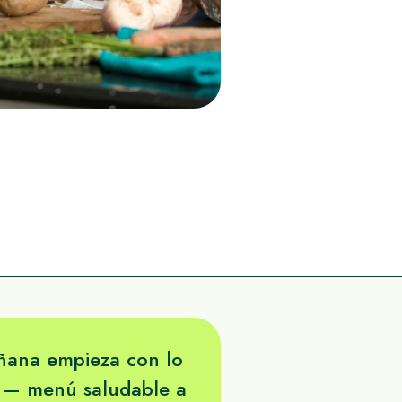
ñana empieza con lo
 — menú saludable a