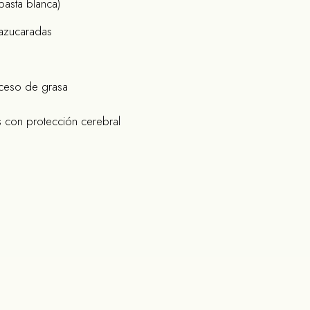
pasta blanca)
azucaradas
exceso de grasa
s con protección cerebral