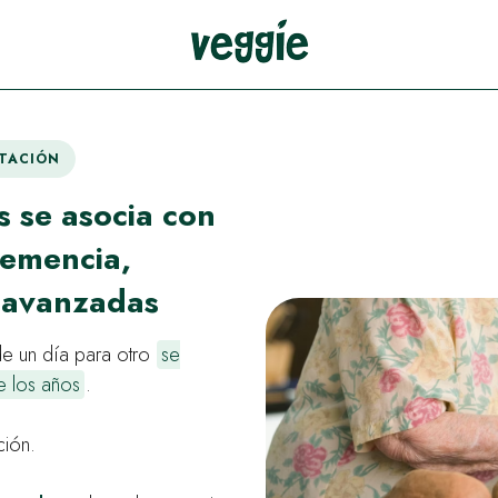
NTACIÓN
 se asocia con
demencia,
 avanzadas
de un día para otro
se
e los años
.
ción.