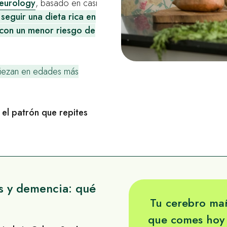
eurology
, basado en casi
seguir una dieta rica en
 con un menor riesgo de
piezan en edades más
 el patrón que repites
s y demencia: qué
Tu cerebro ma
que comes hoy