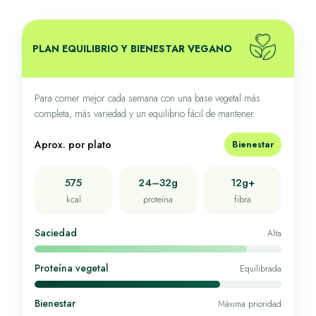
PLAN EQUILIBRIO Y BIENESTAR VEGANO
Para comer mejor cada semana con una base vegetal más
completa, más variedad y un equilibrio fácil de mantener.
Aprox. por plato
Bienestar
575
24–32g
12g+
kcal
proteína
fibra
Saciedad
Alta
Proteína vegetal
Equilibrada
Bienestar
Máxima prioridad