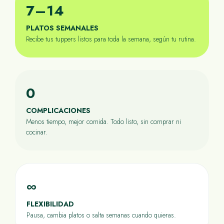
7–14
PLATOS SEMANALES
Recibe tus tuppers listos para toda la semana, según tu rutina.
0
COMPLICACIONES
Menos tiempo, mejor comida. Todo listo, sin comprar ni
cocinar.
∞
FLEXIBILIDAD
Pausa, cambia platos o salta semanas cuando quieras.