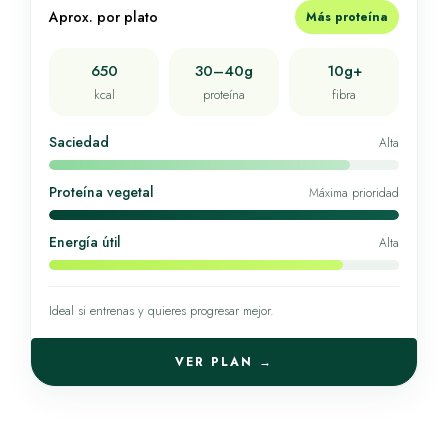
Aprox. por plato
Más proteína
650
30–40g
10g+
kcal
proteína
fibra
Saciedad
Alta
Proteína vegetal
Máxima prioridad
Energía útil
Alta
Ideal si entrenas y quieres progresar mejor.
VER PLAN →